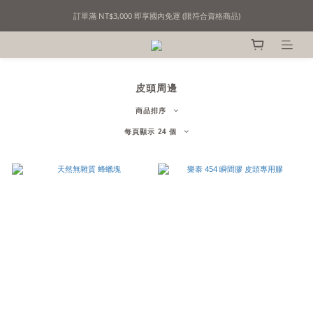
訂單滿 NT$3,000 即享國內免運 (限符合資格商品)
精選撞球用品｜用心挑選，只為懂行的你！
精選撞球用品｜用心挑選，只為懂行的你！
皮頭周邊
商品排序
每頁顯示 24 個