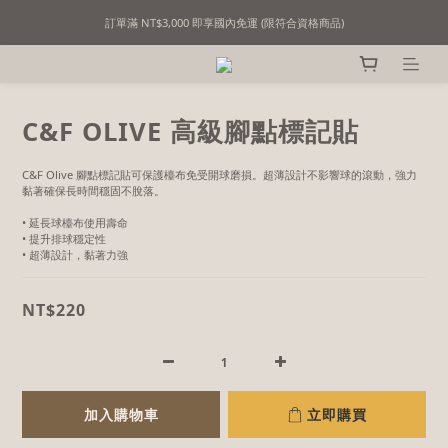
訂單滿 NT$3,000 即享國內免運 (限符合資格商品)
精選撞球用品｜用心挑選，只為懂行的你！
精選撞球用品｜用心挑選，只為懂行的你！
C&F OLIVE 高級腳點標記貼
C&F Olive 腳點標記貼可保護檯布免受開球磨損。超薄設計不影響球的滾動，強力
黏著確保長時間穩固不脫落。
• 延長球檯布使用壽命
• 提升排球穩定性
• 超薄設計，黏著力強
NT$220
加入購物車
立即購買