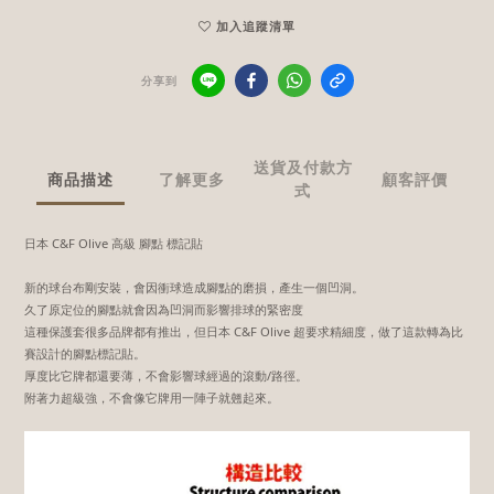
加入追蹤清單
分享到
送貨及付款方
商品描述
了解更多
顧客評價
式
日本 C&F Olive 高級 腳點 標記貼
新的球台布剛安裝，會因衝球造成腳點的磨損，產生一個凹洞。
久了原定位的腳點就會因為凹洞而影響排球的緊密度
這種保護套很多品牌都有推出，但日本 C&F Olive 超要求精細度，做了這款轉為比
賽設計的腳點標記貼。
厚度比它牌都還要薄，不會影響球經過的滾動/路徑。
附著力超級強，不會像它牌用一陣子就翹起來。