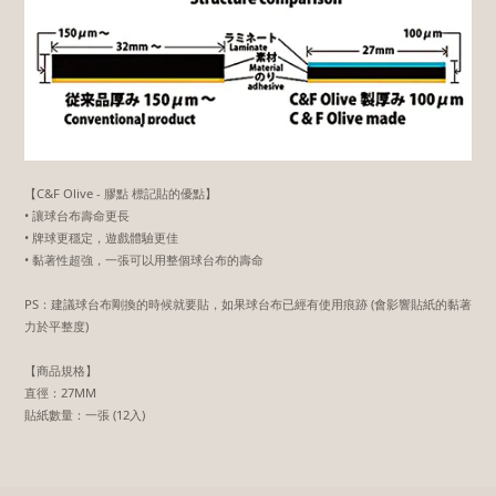
【C&F Olive - 膠點 標記貼的優點】
• 讓球台布壽命更長
• 牌球更穩定，遊戲體驗更佳
• 黏著性超強，一張可以用整個球台布的壽命
PS：建議球台布剛換的時候就要貼，如果球台布已經有使用痕跡 (會影響貼紙的黏著
力於平整度)
【商品規格】
直徑：27MM
貼紙數量：一張 (12入)