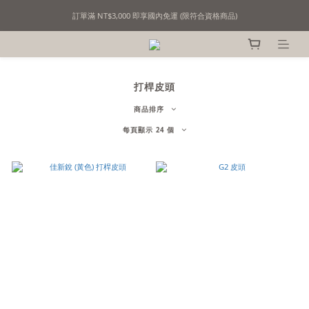
訂單滿 NT$3,000 即享國內免運 (限符合資格商品)
精選撞球用品｜用心挑選，只為懂行的你！
精選撞球用品｜用心挑選，只為懂行的你！
打桿皮頭
商品排序
每頁顯示 24 個