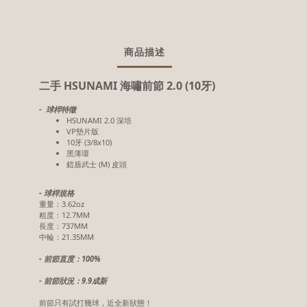
商品描述
二手 HSUNAMI 海嘯前節 2.0 (10牙)
- 球桿特徵
HSUNAMI 2.0 深培
VP墊片版
10牙 (3/8x10)
黑薄環
鎧盾武士 (M) 皮頭
- 球桿規格
重量：3.62oz
粗度：12.7MM
長度：737MM
中輪：21.35MM
- 前節直度：100%
- 前節狀況：9.9成新
前節只有試打幾球，近全新狀態！