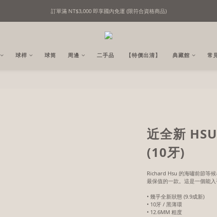
訂單滿 NT$3,000 即享國內免運 (限符合資格商品)
精選撞球用品｜用心挑選，只為懂行的你！
精選撞球用品｜用心挑選，只為懂行的你！
球桿
球筒
周邊
二手品
【特價出清】
典藏館
常
近全新 HSU
(10牙)
Richard Hsu 的海嘯
最保值的一款。這是一個能入
• 幾乎全新狀態 (9.9成新)
• 10牙 / 黑薄環
• 12.6MM 粗度