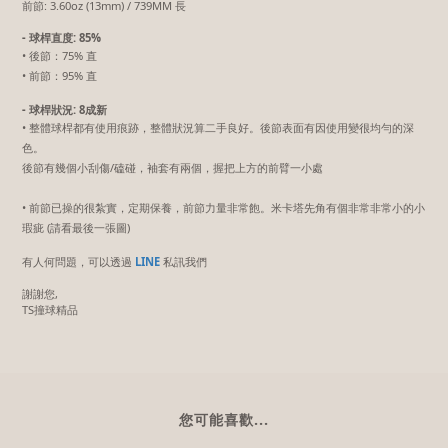
前節: 3.60oz (13mm) / 739MM 長
- 球桿直度: 85%
• 後節：75% 直
• 前節：95% 直
- 球桿狀況: 8成新
• 整體球桿都有使用痕跡，整體狀況算二手良好。後節表面有因使用變很均勻的深
色。
後節有幾個小刮傷/磕碰，袖套有兩個，握把上方的前臂一小處
• 前節已操的很紮實，定期保養，前節力量非常飽。米卡塔先角有個非常非常小的小
瑕疵 (請看最後一張圖)
有人何問題，可以透過
LINE
私訊我們
謝謝您,
TS撞球精品
您可能喜歡...