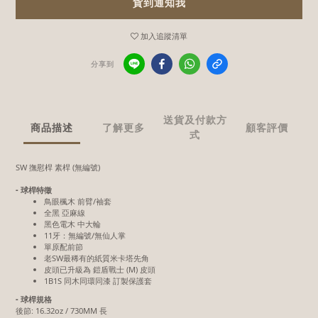
貨到通知我
加入追蹤清單
分享到
送貨及付款方
商品描述
了解更多
顧客評價
式
SW 撫慰桿 素桿 (無編號)
- 球桿特徵
鳥眼楓木 前臂/袖套
全黑 亞麻線
黑色電木 中大輪
11牙：無編號/無仙人掌
單原配前節
老SW最稀有的紙質米卡塔先角
皮頭已升級為 鎧盾戰士 (M) 皮頭
1B1S 同木同環同漆 訂製保護套
- 球桿規格
後節: 16.32oz / 730MM 長