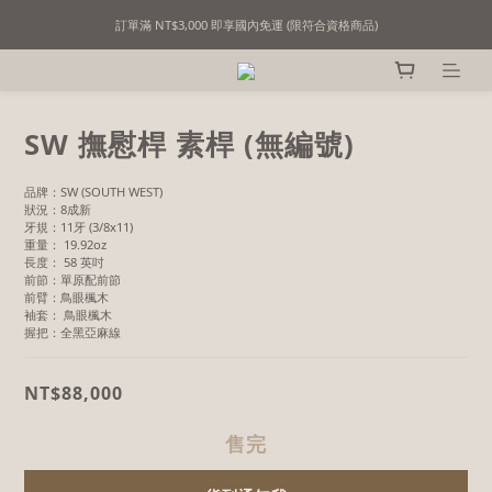
訂單滿 NT$3,000 即享國內免運 (限符合資格商品)
精選撞球用品｜用心挑選，只為懂行的你！
精選撞球用品｜用心挑選，只為懂行的你！
SW 撫慰桿 素桿 (無編號)
品牌：SW (SOUTH WEST)
狀況：8成新
牙規：11牙 (3/8x11)
重量： 19.92oz
長度： 58 英吋
前節：單原配前節
前臂：鳥眼楓木
袖套： 鳥眼楓木
握把：全黑亞麻線
NT$88,000
售完