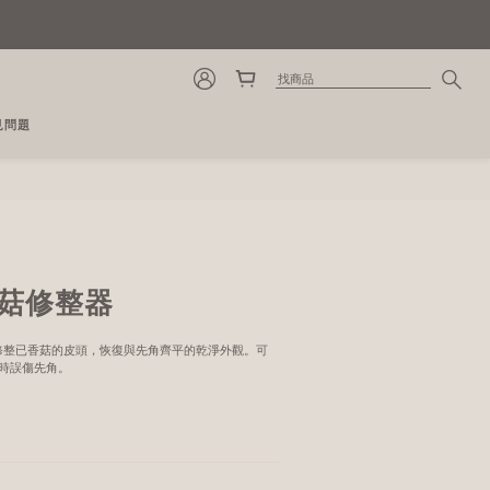
見問題
立即購買
 香菇修整器
快速修整已香菇的皮頭，恢復與先角齊平的乾淨外觀。可
時誤傷先角。