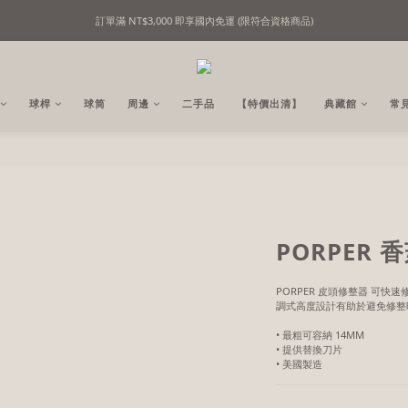
訂單滿 NT$3,000 即享國內免運 (限符合資格商品)
精選撞球用品｜用心挑選，只為懂行的你！
精選撞球用品｜用心挑選，只為懂行的你！
球桿
球筒
周邊
二手品
【特價出清】
典藏館
常
PORPER
PORPER 皮頭修整器 可
調式高度設計有助於避免修整
• 最粗可容納 14MM
• 提供替換刀片
• 美國製造