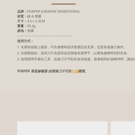
品牌：
PORPER (CREATIVE INVENTIONS)
材質：
綠 & 塑膠
尺寸：
3.5 x 2.3CM
重量：
35.2g
產地：
美國
----------------------------------------------
使用方式：
1. 先將前節鎖上後節，可在修整時提供更穩定的支撐，也更容易施力操作。
2. 先調整旋鈕，直到刀片高度與皮頭側邊高度齊平，以避免修整時切到先角。
3. 使用慣用手握住工具，並讓刀片平貼於皮頭側邊。接著順時針旋轉球桿，讓
PORPER 香菇修整器 的替換刀片可於
此處
購買。