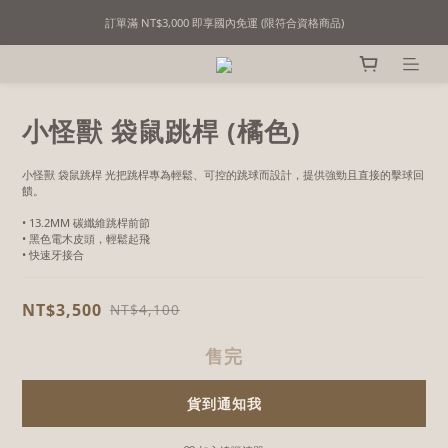
訂單滿 NT$3,000 即享國內免運 (限符合資格商品)
精選撞球用品｜用心挑選，只為懂行的你！
精選撞球用品｜用心挑選，只為懂行的你！
小怪獸 袋鼠跳桿 (橘色)
小怪獸 袋鼠跳桿 光把跳桿專為輕鬆、可控的跳球而設計，提供強勁且直接的擊球回
饋。
• 13.2MM 碳纖維跳桿前節
• 黑色電木皮頭，輕鬆起飛
• 快速牙接合
NT$3,500
NT$4,100
售完
貨到通知我