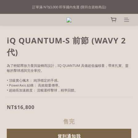
訂單滿 NT$3,000 即享國內免運 (限符合資格商品)
精選撞球用品｜用心挑選，只為懂行的你！
精選撞球用品｜用心挑選，只為懂行的你！
iQ QUANTUM-S 前節 (WAVY 2
代)
為了輕鬆釋放力量與旋轉而設計，IQ QUANTUM 具備超低偏移量，帶來扎實、靈
敏的擊球感與完全掌控。
• 頂級實心楓木： 純淨穩定的手感。
• PowerAxis 結構： 高效能量傳導。
• 超細長加速錐度： 流暢運桿擊球，精準回饋。
NT$16,800
售完
貨到通知我