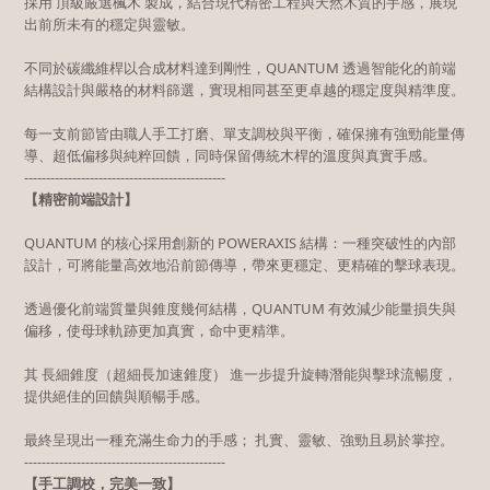
採用 頂級嚴選楓木 製成，結合現代精密工程與天然木質的手感，展現
出前所未有的穩定與靈敏。
不同於碳纖維桿以合成材料達到剛性，QUANTUM 透過智能化的前端
結構設計與嚴格的材料篩選，實現相同甚至更卓越的穩定度與精準度。
每一支前節皆由職人手工打磨、單支調校與平衡，確保擁有強勁能量傳
導、超低偏移與純粹回饋，同時保留傳統木桿的溫度與真實手感。
----------------------------------------------
【精密前端設計】
QUANTUM 的核心採用創新的 POWERAXIS 結構：一種突破性的內部
設計，可將能量高效地沿前節傳導，帶來更穩定、更精確的擊球表現。
透過優化前端質量與錐度幾何結構，QUANTUM 有效減少能量損失與
偏移，使母球軌跡更加真實，命中更精準。
其 長細錐度（超細長加速錐度） 進一步提升旋轉潛能與擊球流暢度，
提供絕佳的回饋與順暢手感。
最終呈現出一種充滿生命力的手感； 扎實、靈敏、強勁且易於掌控。
----------------------------------------------
【手工調校，完美一致】