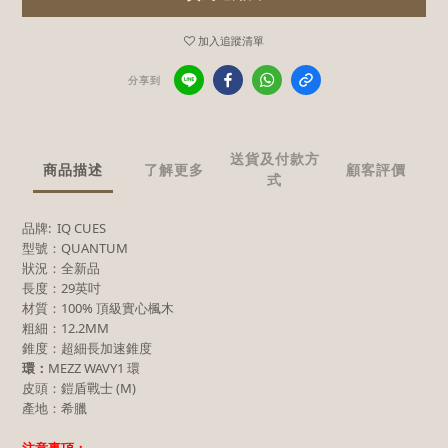
加入追蹤清單
分享到
送貨及付款方
商品描述
了解更多
顧客評價
式
品牌: IQ CUES
型號：QUANTUM
狀況：全新品
長度：29英吋
材質：100% 頂級實心楓木
粗細：12.2MM
錐度：超細長加速錐度
環：
MEZZ WAVY1 環
皮頭：鎧盾戰士 (M)
產地：希臘